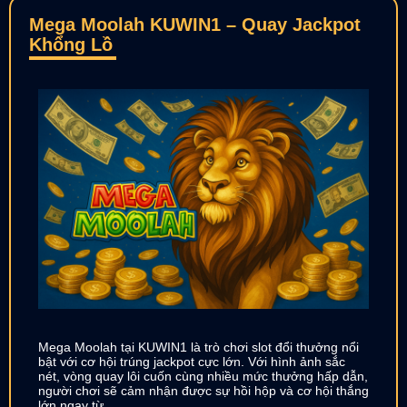
Mega Moolah KUWIN1 – Quay Jackpot
Khổng Lồ
Mega Moolah tại KUWIN1 là trò chơi slot đổi thưởng nổi
bật với cơ hội trúng jackpot cực lớn. Với hình ảnh sắc
nét, vòng quay lôi cuốn cùng nhiều mức thưởng hấp dẫn,
người chơi sẽ cảm nhận được sự hồi hộp và cơ hội thắng
lớn ngay từ