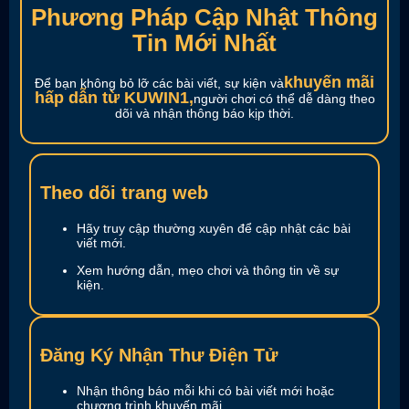
Phương Pháp Cập Nhật Thông
Tin Mới Nhất
khuyến mãi
Để bạn không bỏ lỡ các bài viết, sự kiện và
hấp dẫn từ KUWIN1,
người chơi có thể dễ dàng theo
dõi và nhận thông báo kịp thời.
Theo dõi trang web
Hãy truy cập thường xuyên để cập nhật các bài
viết mới.
Xem hướng dẫn, mẹo chơi và thông tin về sự
kiện.
Đăng Ký Nhận Thư Điện Tử
Nhận thông báo mỗi khi có bài viết mới hoặc
chương trình khuyến mãi.