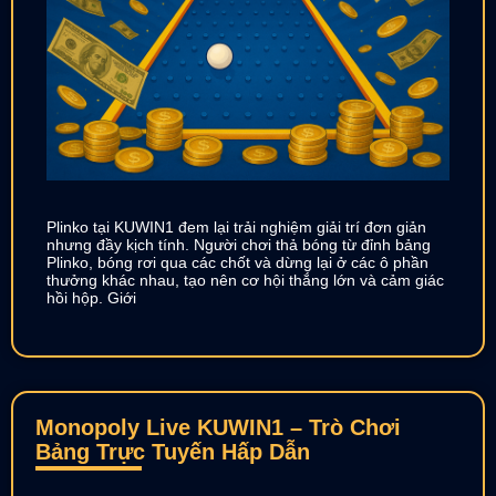
Plinko tại KUWIN1 đem lại trải nghiệm giải trí đơn giản
nhưng đầy kịch tính. Người chơi thả bóng từ đỉnh bảng
Plinko, bóng rơi qua các chốt và dừng lại ở các ô phần
thưởng khác nhau, tạo nên cơ hội thắng lớn và cảm giác
hồi hộp. Giới
Monopoly Live KUWIN1 – Trò Chơi
Bảng Trực Tuyến Hấp Dẫn